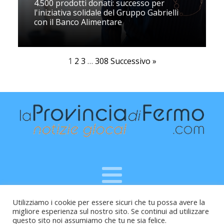
4.500 prodotti donati: successo per
l'iniziativa solidale del Gruppo Gabrielli
con il Banco Alimentare
1
2
3
…
308
Successivo »
Utilizziamo i cookie per essere sicuri che tu possa avere la
Raffaele Vitali - via Leopardi 10 - 61121 Pesaro (PU) -
migliore esperienza sul nostro sito. Se continui ad utilizzare
Cod.Fisc VTLRFL77B02L500Y - Testata giornalistica, aut.
questo sito noi assumiamo che tu ne sia felice.