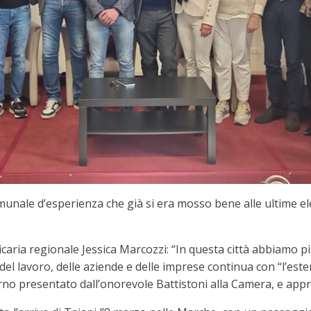
le d’esperienza che già si era mosso bene alle ultime elez
caria regionale Jessica Marcozzi: “In questa città abbiamo più d
del lavoro, delle aziende e delle imprese continua con “l’est
o presentato dall’onorevole Battistoni alla Camera, e appre