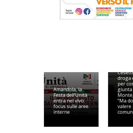
La pro
Cesetti
droga e
per con
Amandola, la
giunta 
Festa dell’Unità
Monteg
entra nel vivo:
"Ma d
focus sulle aree
valere
interne
comun
Barriere
Liste d