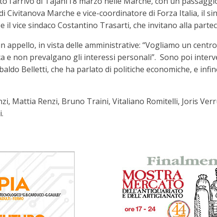
ato l’arrivo di Tajani l’8 marzo nelle Marche, con un passagg
i Civitanova Marche e vice-coordinatore di Forza Italia, il sin
 e il vice sindaco Costantino Trasarti, che invitano alla part
 un appello, in vista delle amministrative: “Vogliamo un centr
ca e non prevalgano gli interessi personali”. Sono poi inter
baldo Belletti, che ha parlato di politiche economiche, e inf
, Mattia Renzi, Bruno Traini, Vitaliano Romitelli, Joris Verr
.