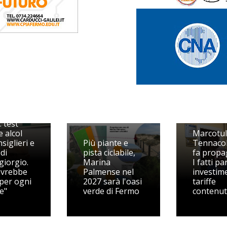
posta di
: test
 alcol
Marcotull
siglieri e
Più piante e
Tennacol
di
pista ciclabile,
fa propa
iorgio.
Marina
I fatti pa
ovrebbe
Palmense nel
investime
 per ogni
2027 sarà l'oasi
tariffe
e"
verde di Fermo
contenu
Il PD mette il
Tennacola
'attesa,
sotto accusa:
Riorgani