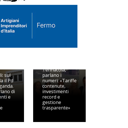
Tennacola,
i: sul
parlano i
a il Pd
numeri: «Tariffe
ganda.
contenute,
rlano di
investimenti
nti e
record e
gestione
te
trasparente»
Pedaso, Berdini
spegne il fuoco
zzati
sul