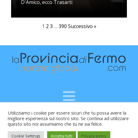
D'Amico, ecco Trasarti
1
2
3
…
390
Successivo »
Utilizziamo i cookie per essere sicuri che tu possa avere la
Raffaele Vitali - via Leopardi 10 - 61121 Pesaro (PU) -
migliore esperienza sul nostro sito. Se continui ad utilizzare
Cod.Fisc VTLRFL77B02L500Y - Testata giornalistica, aut.
questo sito noi assumiamo che tu ne sia felice.
Trib.Fermo n.04/2010 del 05/08/2010
Cookie Settings
Accetta tutti
Privacy policy