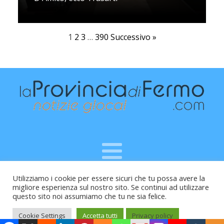
1
2
3
…
390
Successivo »
Utilizziamo i cookie per essere sicuri che tu possa avere la
Raffaele Vitali - via Leopardi 10 - 61121 Pesaro (PU) -
migliore esperienza sul nostro sito. Se continui ad utilizzare
Cod.Fisc VTLRFL77B02L500Y - Testata giornalistica, aut.
questo sito noi assumiamo che tu ne sia felice.
Trib.Fermo n.04/2010 del 05/08/2010
Cookie Settings
Accetta tutti
Privacy policy