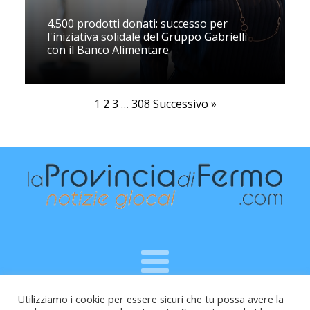
4.500 prodotti donati: successo per
l'iniziativa solidale del Gruppo Gabrielli
con il Banco Alimentare
1
2
3
…
308
Successivo »
Utilizziamo i cookie per essere sicuri che tu possa avere la
Raffaele Vitali - via Leopardi 10 - 61121 Pesaro (PU) -