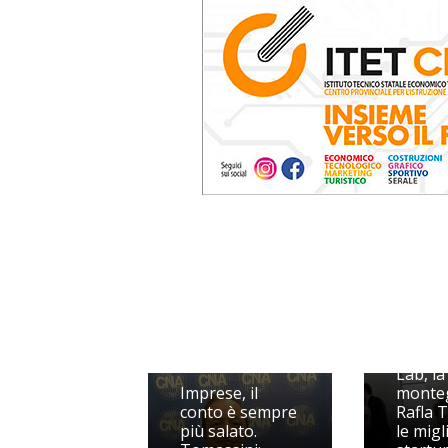
UniCre
Lab, la
Imprese, il
monte
conto è sempre
Rafla T
più salato.
le migl