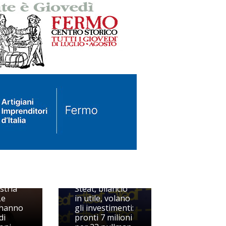
ini,
stria
Steat, bilancio
Le
in utile, volano
 hanno
gli investimenti:
di
pronti 7 milioni