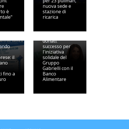
oni.
per 23 pullman,
re
nuova sede e
rto è
stazione di
ntale"
ricarica
4.500 prodotti
donati:
ando
successo per
l'iniziativa
ese: il
solidale del
mano
Gruppo
Gabrielli con il
i fino a
Banco
uro
Alimentare