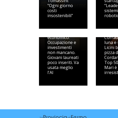
Tomassini:
startup
"Ogni giorno
“Leade
costi
sistem
insostenibili"
robotic
Marche, il
quadro
Monte
economico.
Corrad
Occupazione e
luna e 
investimenti
Licini b
non mancano.
pizza d
Giovani laureati
Cordari
poco inseriti. Va
Top 50
usata meglio
Mari è
l'AI
irresist