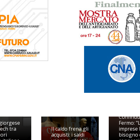
dit Start
Pieragost
Confindu
giorgese
Fermo: "
ech tra
Il caldo frena gli
imprese
iori
acquisti: i saldi
bisogno 