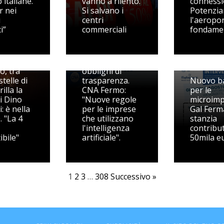
 italiane.
vanno a rilento.
connessi
r nei
Si salvano i
Potenzia
i
centri
l'aeropo
i”
commerciali
fondame
AI Act, dal 2
agosto
 Vidon
scattano i nuovi
o, tra
obblighi di
stelle di
trasparenza.
Nuovo b
rilla la
CNA Fermo:
per le
i Dino
"Nuove regole
microimpr
: è nella
per le imprese
Gal Fer
. "La 4
che utilizzano
stanzia
l'intelligenza
contribut
ibile"
artificiale".
50mila e
1
2
3
…
308
Successivo »