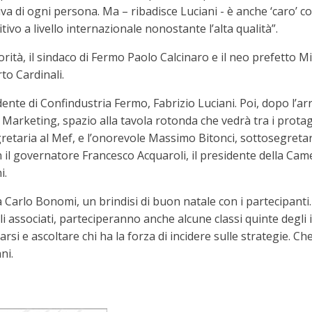
a di ogni persona. Ma – ribadisce Luciani - è anche ‘caro’ c
ivo a livello internazionale nonostante l’alta qualità”.
torità, il sindaco di Fermo Paolo Calcinaro e il neo prefetto M
to Cardinali.
dente di Confindustria Fermo, Fabrizio Luciani. Poi, dopo l’ar
lo Marketing, spazio alla tavola rotonda che vedrà tra i prot
retaria al Mef, e l’onorevole Massimo Bitonci, sottosegreta
con il governatore Francesco Acquaroli, il presidente della Ca
i.
a Carlo Bonomi, un brindisi di buon natale con i partecipant
li associati, parteciperanno anche alcune classi quinte degli
si e ascoltare chi ha la forza di incidere sulle strategie. C
ni.