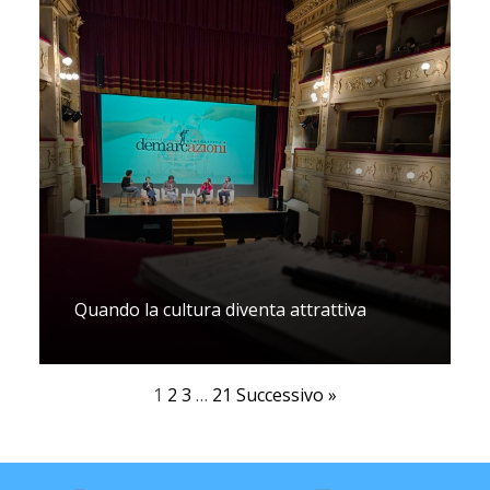
Quando la cultura diventa attrattiva
1
2
3
…
21
Successivo »