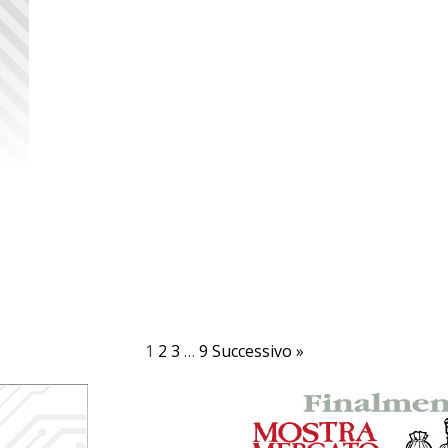
1
2
3
…
9
Successivo »