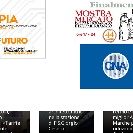
Barriere
Liste d'a
ola,
architettoniche
Fermo è 
o i
nella stazione
miglior A
: «Tariffe
di P.S.Giorgio.
Marche 
ute,
Cesetti:
riduzione