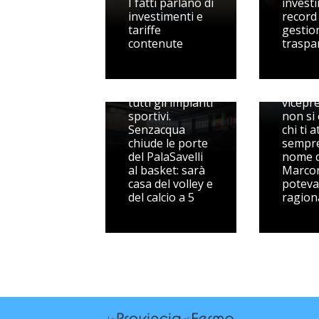
I fatti parlano di
invest
investimenti e
record
tariffe
gestio
contenute
traspa
Pedaso
spegne
Riorganizzati
sul
tutti gli impianti
vicepr
sportivi.
non si
Senzacqua
chi ti 
chiude le porte
sempre
del PalaSavelli
nome d
al basket: sarà
Marcon
casa del volley e
poteva
del calcio a 5
ragion