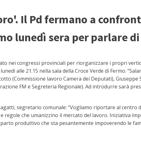
ro'. Il Pd fermano a confron
mo lunedì sera per parlare d
 nei congressi provinciali per riorganizzare i propri vertic
lunedì alle 21.15 nella sala della Croce Verde di Fermo. “Sal
Scotto (Commissione lavoro Camera dei Deputati), Giuseppe S
azione FM e Segreteria Regionale). Ad introdurre sarà pres
gatti, segretario comunale: “Vogliamo riportare al centro del
 e regole che umanizzino il mercato del lavoro. Iniziativa imp
omparto produttivo che sta pesantemente impoverendo le fami