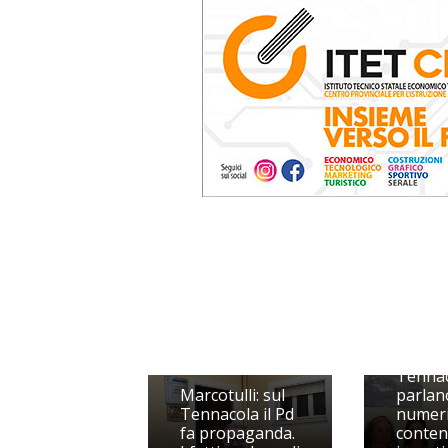
Tennac
Marcotulli: sul
parlan
Tennacola il Pd
numeri
fa propaganda.
conten