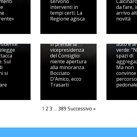
imenti
servono
Calcinaro
 e
interventi in
da fare, 
ne
tempi certi. La
arrivo al
rente»
Regione agisca
novità
, Berdini
 il fuoco
Capodarc
Pedaso, Berdini
festa per
esidente:
si prende la
auto e a
 elegge
vicepresidenza
verde: "
attacca
del Consiglio:
spazi di
. Sul
niente apertura
aggregaz
i
alla minoranza.
Ma non
i si
Bocciato
convince t
D'Amico, ecco
percorso
are
Trasarti
pedonal
1
2
3
…
389
Successivo »