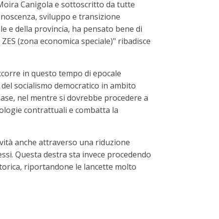
Moira Canigola e sottoscritto da tutte
onoscenza, sviluppo e transizione
le e della provincia, ha pensato bene di
 ZES (zona economica speciale)" ribadisce
ccorre in questo tempo di epocale
 del socialismo democratico in ambito
 base, nel mentre si dovrebbe procedere a
pologie contrattuali e combatta la
ività anche attraverso una riduzione
o stessi. Questa destra sta invece procedendo
 storica, riportandone le lancette molto