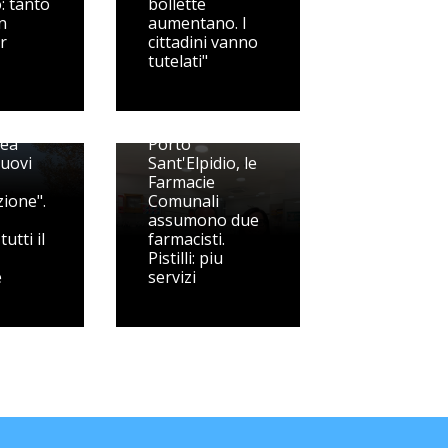
: tanto
bollette
in
aumentano. I
tr
cittadini vanno
tutelati"
o in
 posti
rea
Porto
Nuovi
Sant'Elpidio, le
Farmacie
ione".
Comunali
assumono due
utti il
farmacisti.
Pistilli: piu
e
servizi