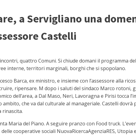
are, a Servigliano una domen
ssessore Castelli
ncontri, quattro Comuni. Si chiude domani il programma delle
e interne, territori marginali, borghi che si spopolano.
cesco Barca, ex ministro, e insieme con l’assessore alla rico
ruire, ripensare. M dopo i saluti del sindaco Marco rotoni, g
mico dell’area, a Dal Maso, Neri, Lavoragna e Pirisi tocca l
 ambito, che va dal culturale al manageriale. Castelli dovrà p
 rinascita.
ta Maria del Piano. A seguire pranzo con Food truck. L’even
tà delle cooperative sociali NuovaRicercaAgenziaRES, Utopia e