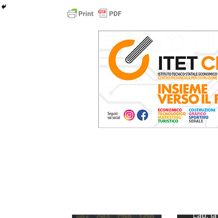
UniCre
Lab, la