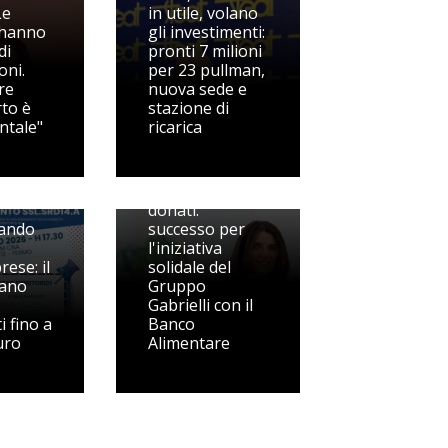
Le
in utile, volano
 hanno
gli investimenti:
di
pronti 7 milioni
oni.
per 23 pullman,
re
nuova sede e
rto è
stazione di
ntale"
ricarica
4.500 prodotti
donati:
ando
successo per
l'iniziativa
ese: il
solidale del
mano
Gruppo
Gabrielli con il
i fino a
Banco
uro
Alimentare