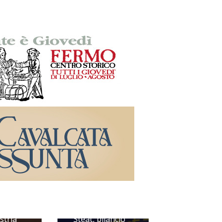
ini,
stria
Steat, bilancio