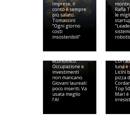
Imprese, il
monte
conto è sempre
Rafla T
più salato.
le migl
Tomassini:
startup
"Ogni giorno
“Leade
costi
sistem
insostenibili"
robotic
Marche, il
quadro
Monte
economico.
Corrad
Occupazione e
luna e 
investimenti
Licini b
non mancano.
pizza d
Giovani laureati
Cordari
poco inseriti. Va
Top 50
usata meglio
Mari è
l'AI
irresist