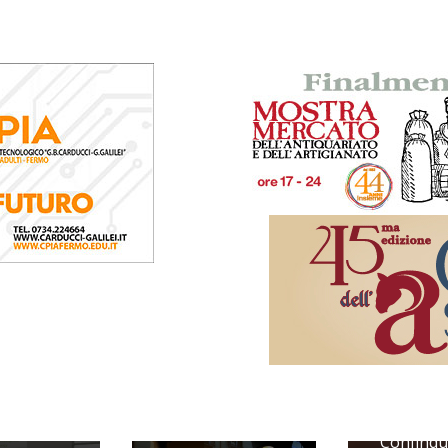
dit Start
Pieragost
Confindu