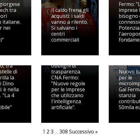
giorgese
Fermo: "
ech tra
Il caldo frena gli
imprese
iori
acquisti: i saldi
bisogno 
 italiane.
vanno a rilento.
connessi
r nei
Si salvano i
Potenzia
i
centri
l'aeropo
i”
commerciali
fondame
AI Act, dal 2
agosto
 Vidon
scattano i nuovi
o, tra
obblighi di
stelle di
trasparenza.
Nuovo b
rilla la
CNA Fermo:
per le
i Dino
"Nuove regole
microimpr
: è nella
per le imprese
Gal Fer
. "La 4
che utilizzano
stanzia
l'intelligenza
contribut
ibile"
artificiale".
50mila e
1
2
3
…
308
Successivo »