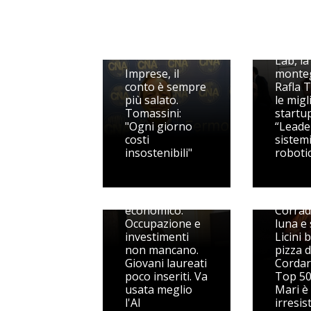
UniCre
Lab, la
Imprese, il
monte
conto è sempre
Rafla T
più salato.
le migl
Tomassini:
startup
"Ogni giorno
“Leade
costi
sistem
insostenibili"
robotic
Marche, il
quadro
Monte
economico.
Corrad
Occupazione e
luna e 
investimenti
Licini b
non mancano.
pizza d
Giovani laureati
Cordari
poco inseriti. Va
Top 50
usata meglio
Mari è
l'AI
irresist