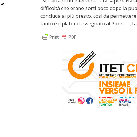
“Si tratta di un intervento - fa sapere Na
difficoltà che erano sorti poco dopo la pu
concluda al più presto, così da permettere 
tanto è il plafond assegnato al Piceno -, f