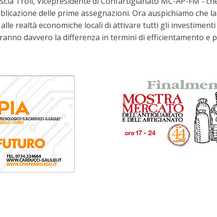
tascia Troli, Vicepresidente di Confartigianato MC-AP-FM - ch
bblicazione delle prime assegnazioni. Ora auspichiamo che la
alle realtà economiche locali di attivare tutti gli investimen
aranno davvero la differenza in termini di efficientamento e p