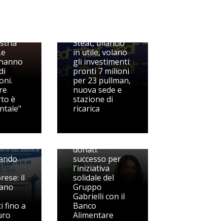
ini,
stria
Steat, bilancio
Le
in utile, volano
 hanno
gli investimenti:
di
pronti 7 milioni
oni.
per 23 pullman,
re
nuova sede e
rto è
stazione di
ntale"
ricarica
4.500 prodotti
donati:
ando
successo per
l'iniziativa
ese: il
solidale del
mano
Gruppo
Gabrielli con il
i fino a
Banco
uro
Alimentare