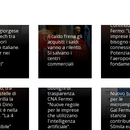
dit Start
Pieragost
Confindu
giorgese
Fermo: "
ech tra
Il caldo frena gli
imprese
iori
acquisti: i saldi
bisogno 
 italiane.
vanno a rilento.
connessi
r nei
Si salvano i
Potenzia
i
centri
l'aeropo
i”
commerciali
fondame
AI Act, dal 2
agosto
 Vidon
scattano i nuovi
o, tra
obblighi di
stelle di
trasparenza.
Nuovo b
rilla la
CNA Fermo:
per le
i Dino
"Nuove regole
microimpr
: è nella
per le imprese
Gal Fer
. "La 4
che utilizzano
stanzia
l'intelligenza
contribut
ibile"
artificiale".
50mila e