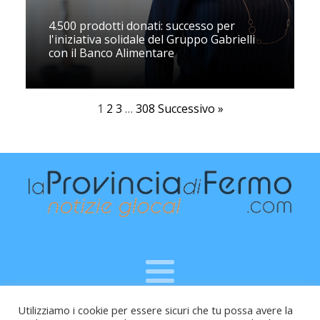
4.500 prodotti donati: successo per
l'iniziativa solidale del Gruppo Gabrielli
con il Banco Alimentare
1
2
3
…
308
Successivo »
Utilizziamo i cookie per essere sicuri che tu possa avere la
Raffaele Vitali - via Leopardi 10 - 61121 Pesaro (PU) -