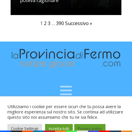
poteva ragionare
1
2
3
…
390
Successivo »
Utilizziamo i cookie per essere sicuri che tu possa avere la
Raffaele Vitali - via Leopardi 10 - 61121 Pesaro (PU) -
migliore esperienza sul nostro sito. Se continui ad utilizzare
Cod.Fisc VTLRFL77B02L500Y - Testata giornalistica, aut.
questo sito noi assumiamo che tu ne sia felice.
Trib.Fermo n.04/2010 del 05/08/2010
Cookie Settings
Accetta tutti
Privacy policy