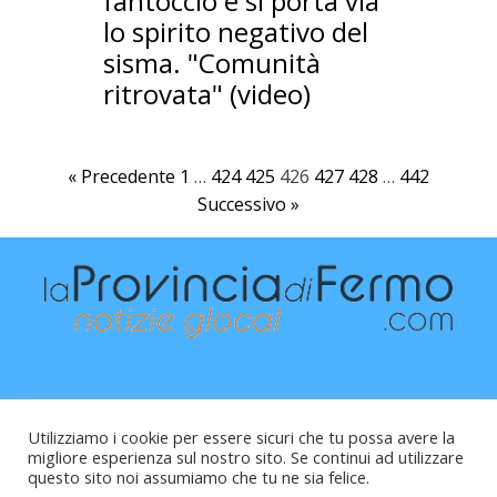
fantoccio e si porta via
lo spirito negativo del
sisma. "Comunità
ritrovata" (video)
« Precedente
1
…
424
425
426
427
428
…
442
Successivo »
Utilizziamo i cookie per essere sicuri che tu possa avere la
migliore esperienza sul nostro sito. Se continui ad utilizzare
questo sito noi assumiamo che tu ne sia felice.
Raffaele Vitali - via Leopardi 10 - 61121 Pesaro (PU) -