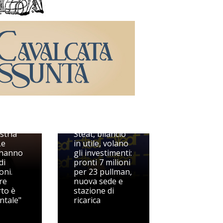
ini,
stria
Steat, bilancio
Le
in utile, volano
 hanno
gli investimenti:
di
pronti 7 milioni
oni.
per 23 pullman,
re
nuova sede e
rto è
stazione di
ntale"
ricarica