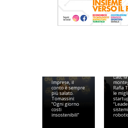
UniCre
Lab, la
Imprese, il
monte
conto è sempre
Rafla T
più salato.
le migl
Tomassini:
startup
"Ogni giorno
“Leade
costi
sistem
insostenibili"
robotic
Marche, il