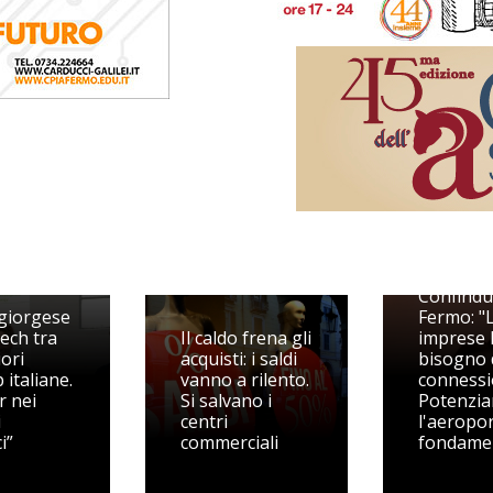
dit Start
Pieragost
Confindu
giorgese
Fermo: "
ech tra
Il caldo frena gli
imprese
iori
acquisti: i saldi
bisogno 
 italiane.
vanno a rilento.
connessi
r nei
Si salvano i
Potenzia
i
centri
l'aeropo
i”
commerciali
fondame
AI Act, dal 2
agosto