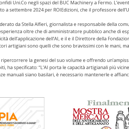
nfidi Uni.Co negli spazi del BUC Machinery a Fermo. L’even
to a settembre 2024 per ROIEdizioni, che il professore dell’
derato da Stella Alfieri, giornalista e responsabile della co
esperienza oltre che di amministratore pubblico anche di es
icità dell’applicazione dell’AI, e il e il Direttore della Fond
tori artigiani sono quelli che sono bravissimi con le mani, m
 ripercorrere la genesi del suo volume e offrendo un’ampiss
ti, ha specificato: “L’AI porta le capacità artigianali più vicine 
manuali siano basilari, è necessario mantenerle e affiancarl