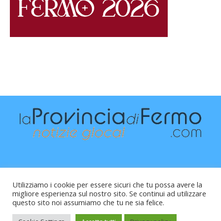
Utilizziamo i cookie per essere sicuri che tu possa avere la
migliore esperienza sul nostro sito. Se continui ad utilizzare
questo sito noi assumiamo che tu ne sia felice.
Raffaele Vitali - via Leopardi 10 - 61121 Pesaro (PU) -
Cod.Fisc VTLRFL77B02L500Y - Testata giornalistica, aut.