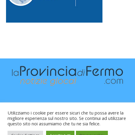
Utilizziamo i cookie per essere sicuri che tu possa avere la
migliore esperienza sul nostro sito. Se continui ad utilizzare
questo sito noi assumiamo che tu ne sia felice.
Raffaele Vitali - via Leopardi 10 - 61121 Pesaro (PU) -
Cod.Fisc VTLRFL77B02L500Y - Testata giornalistica, aut.