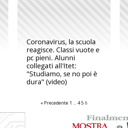
Coronavirus, la scuola
reagisce. Classi vuote e
pc pieni. Alunni
collegati all'Itet:
"Studiamo, se no poi è
dura" (video)
« Precedente
1
…
4
5
6