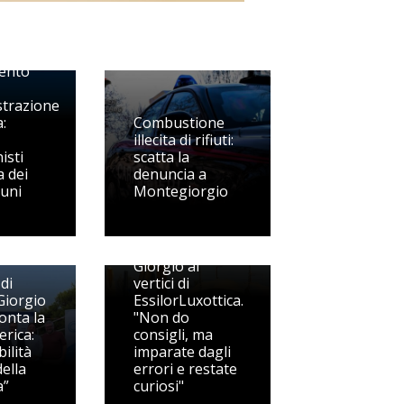
naldo,
o il
ento
strazione
:
Combustione
illecita di rifiuti:
isti
scatta la
a dei
denuncia a
uni
Montegiorgio
Di Camillo si
racconta, da
Porto San
Giorgio ai
di
vertici di
Giorgio
EssilorLuxottica.
conta la
"Non do
erica:
consigli, ma
bilità
imparate dagli
della
errori e restate
a”
curiosi"