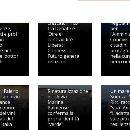
rto
Il dibattito
ogico e
come
Monte Ri
zione
strumento di
approvat
crescita: il Tco
Regolam
enze,
tra Debate e
per
ti e prof
‘Dire e
l’Ammini
mo
contraddire’.
Condivisa
o
Liberati:
cittadini
e nel
Connessi al
protagon
el dottor
Futuro genera
nella cur
li
relazioni
beni com
l Falerio
Rinaturalizzazione
Un mare 
n archivio
e ciclovia.
Scienza. 
rande
Marina
Ricci rac
in onore
Palmense
“sua” Am
dei vini
conferma la
“L’adatta
ti del
proria identità
vale più 
Italia
"verde"
resilienz