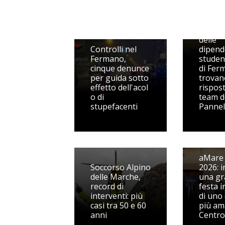
Suppo
psicol
preven
delle
Controlli nel
dipend
Fermano,
studen
cinque denunce
di Fer
per guida sotto
trovan
effetto dell'acol
rispost
o di
team d
stupefacenti
Pannel
aMare i
Soccorso Alpino
2026: i
delle Marche,
una g
record di
festa 
interventi: più
di uno 
casi tra 50 e 60
più ama
anni
Centro 