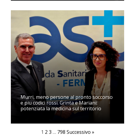
Murri, meno persone al pronto soccorso
e piu codici rossi. Grinta e Mariani:
potenziata la medicina sul territorio
1
2
3
…
798
Successivo »