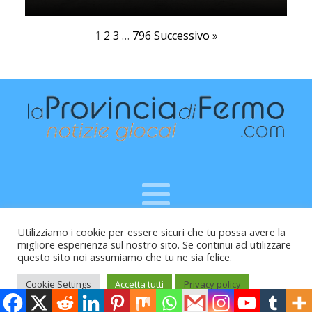
1
2
3
…
796
Successivo »
Utilizziamo i cookie per essere sicuri che tu possa avere la
Raffaele Vitali - via Leopardi 10 - 61121 Pesaro (PU) -
migliore esperienza sul nostro sito. Se continui ad utilizzare
Cod.Fisc VTLRFL77B02L500Y - Testata giornalistica, aut.
questo sito noi assumiamo che tu ne sia felice.
Trib.Fermo n.04/2010 del 05/08/2010
Cookie Settings
Accetta tutti
Privacy policy