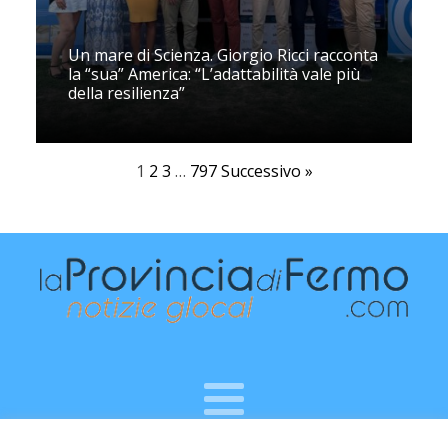
Un mare di Scienza. Giorgio Ricci racconta
la “sua” America: “L’adattabilità vale più
della resilienza”
1
2
3
…
797
Successivo »