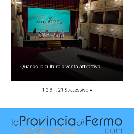
Quando la cultura diventa attrattiva
1
2
3
…
21
Successivo »