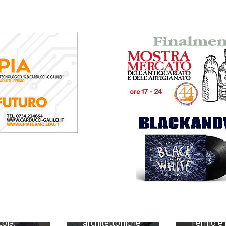
Barriere
Liste d'a
ola,
architettoniche
Fermo è 