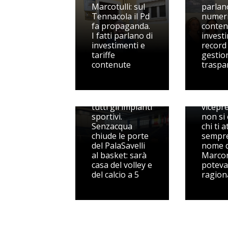
Marcotulli: sul
parlan
Tennacola il Pd
numeri
fa propaganda.
conten
I fatti parlano di
invest
investimenti e
record
tariffe
gestio
contenute
traspa
Pedaso
spegne
Riorganizzati
sul
tutti gli impianti
vicepr
sportivi.
non si
Senzacqua
chi ti 
chiude le porte
sempre
del PalaSavelli
nome d
al basket: sarà
Marcon
casa del volley e
poteva
del calcio a 5
ragion