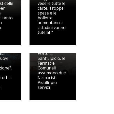
st delle
vedere tutte le
per
carte. Troppe
.
spese e le
: tanto
bollette
in
aumentano. I
tr
cittadini vanno
tutelati"
o in
 posti
rea
Porto
Nuovi
Sant'Elpidio, le
Farmacie
ione".
Comunali
assumono due
utti il
farmacisti.
Pistilli: piu
e
servizi