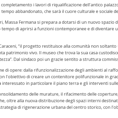
completamento i lavori di riqualificazione dell'antico palazzo
da tempo abbandonato, che sarà il cuore culturale e sociale d
i, Massa Fermana si prepara a dotarsi di un nuovo spazio de
so tempo di aprirsi a funzioni contemporanee e di diventare u
Caraceni, “il progetto restituisce alla comunità non soltant
ta patrimonio vivo. Il museo che trova la sua casa custodisce
altezza”. Dal sindaco poi un grazie sentito a struttura commi
me di opere: dalla rifunzionalizzazione degli ambienti al raff
 l'obiettivo di creare un contenitore polifunzionale in grado
 interessato in particolare il piano terra e gli interventi sull
 consolidamento delle murature, il rifacimento delle coperture
 oltre alla nuova distribuzione degli spazi interni destinati a
trategia di rigenerazione urbana del centro storico, con l'obi