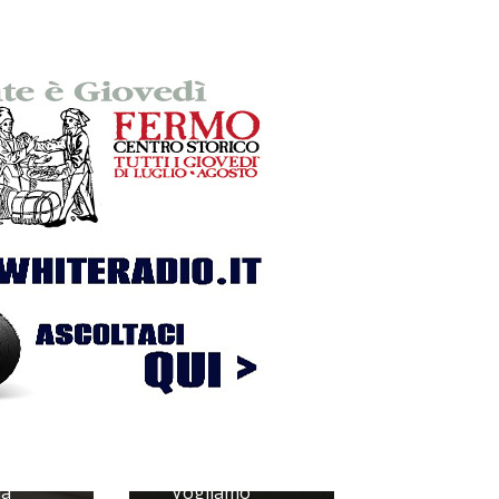
Il PD mette il
Tennacola
ttesa,
sotto accusa:
la
"Vogliamo