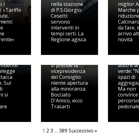
o i
nella stazione
miglior A
: «Tariffe
di P.S.Giorgio.
Marche 
ute,
Cesetti:
riduzione
imenti
servono
Calcinaro
 e
interventi in
da fare, 
ne
tempi certi. La
arrivo al
rente»
Regione agisca
novità
, Berdini
 il fuoco
Capodarc
Pedaso, Berdini
festa per
esidente:
si prende la
auto e a
 elegge
vicepresidenza
verde: "
attacca
del Consiglio:
spazi di
. Sul
niente apertura
aggregaz
i
alla minoranza.
Ma non
i si
Bocciato
convince t
D'Amico, ecco
percorso
are
Trasarti
pedonal
1
2
3
…
389
Successivo »