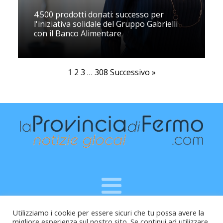
4.500 prodotti donati: successo per
l'iniziativa solidale del Gruppo Gabrielli
con il Banco Alimentare
1
2
3
…
308
Successivo »
Utilizziamo i cookie per essere sicuri che tu possa avere la
Raffaele Vitali - via Leopardi 10 - 61121 Pesaro (PU) -
migliore esperienza sul nostro sito. Se continui ad utilizzare