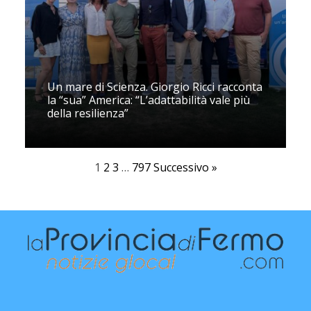
Un mare di Scienza. Giorgio Ricci racconta
la “sua” America: “L’adattabilità vale più
della resilienza”
1
2
3
…
797
Successivo »