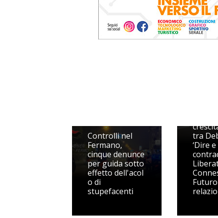
Il dibat
come
strume
crescita
Controlli nel
tra De
Fermano,
‘Dire e
cinque denunce
contrad
per guida sotto
Liberat
effetto dell'acol
Connes
o di
Futuro
stupefacenti
relazio