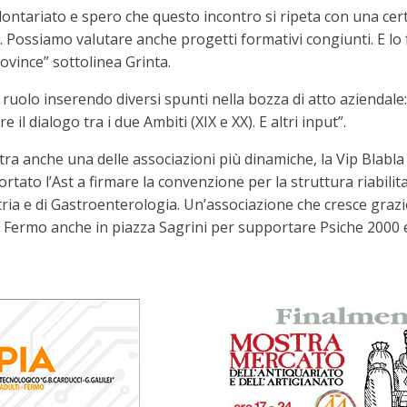
olontariato e spero che questo incontro si ripeta con una cer
 Possiamo valutare anche progetti formativi congiunti. E lo 
ovince” sottolinea Grinta.
o ruolo inserendo diversi spunti nella bozza di atto aziendale
il dialogo tra i due Ambiti (XIX e XX). E altri input”.
ra anche una delle associazioni più dinamiche, la Vip Blabla
tato l’Ast a firmare la convenzione per la struttura riabilita
ria e di Gastroenterologia. Un’associazione che cresce grazie a
Fermo anche in piazza Sagrini per supportare Psiche 2000 e 