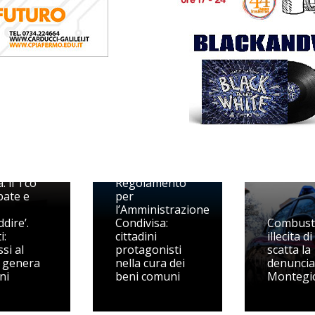
tito
Monte Rinaldo,
nto di
approvato il
: il Tco
Regolamento
bate e
per
l’Amministrazione
dire’.
Condivisa:
Combust
i:
cittadini
illecita di 
si al
protagonisti
scatta la
 genera
nella cura dei
denuncia
ni
beni comuni
Montegi
Di Camill
racconta