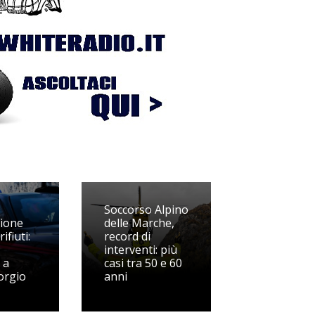
Soccorso Alpino
ione
delle Marche,
rifiuti:
record di
interventi: più
Alla ricerca del
 a
casi tra 50 e 60
nonno
orgio
anni
Malatesta:
o si
storica
, da
dell’emigrazione