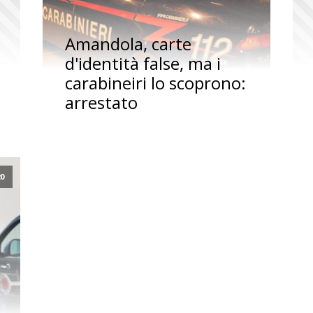
Amandola, carte
d'identità false, ma i
carabineiri lo scoprono:
arrestato
20