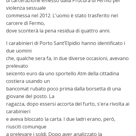
di carcerazione emesso dalla Procura di Fermo per
violenza sessuale
commessa nel 2012. L’uomo è stato trasferito nel
carcere di Fermo,
dove sconterà la pena residua di quattro anni.
I carabinieri di Porto Sant’Elpidio hanno identificato i
due uomini
che, qualche sera fa, in due diverse occasioni, avevano
prelevato
seicento euro da uno sportello Atm della cittadina
costiera usando un
bancomat rubato poco prima dalla borsetta di una
giovane del posto. La
ragazza, dopo essersi accorta del furto, s'era rivolta ai
carabinieri
e aveva bloccato la carta. I due ladri erano, però,
riusciti comunque
a prelevare i soldi. Dopo aver analizzato la