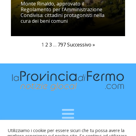
Monte Rinaldo, approvato il
Regolamento per l’Amministrazione
Condivisa: cittadini protagonisti nella
cura dei beni comuni
1
2
3
…
797
Successivo »
Utilizziamo i cookie per essere sicuri che tu possa avere la
Raffaele Vitali - via Leopardi 10 - 61121 Pesaro (PU) -
migliore esperienza sul nostro sito. Se continui ad utilizzare