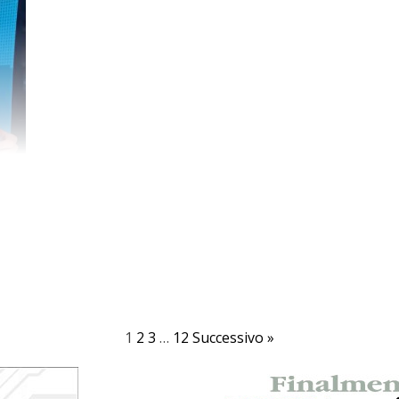
1
2
3
…
12
Successivo »