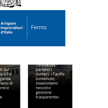
Tennacola,
i: sul
parlano i
a il Pd
numeri: «Tariffe
ganda.
contenute,
rlano di
investimenti
nti e
record e
gestione
te
trasparente»
Pedaso, Berdini
spegne il fuoco