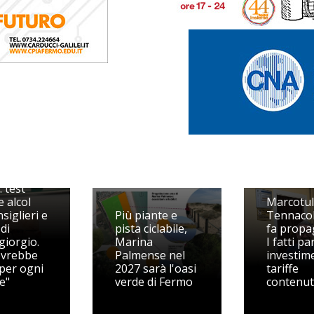
posta di
: test
 alcol
Marcotull
siglieri e
Più piante e
Tennacol
di
pista ciclabile,
fa propa
iorgio.
Marina
I fatti pa
ovrebbe
Palmense nel
investime
 per ogni
2027 sarà l'oasi
tariffe
e"
verde di Fermo
contenu
Il PD mette il
Tennacola