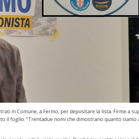
ati in Comune, a Fermo, per depositare la lista. Firme a sup
 il foglio: “Trentadue nomi che dimostrano quanto siamo attiv