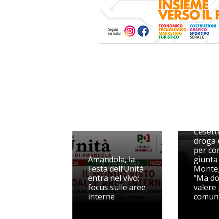
La pro
Cesetti
droga e
per con
Amandola, la
giunta 
Festa dell’Unità
Monteg
entra nel vivo:
"Ma d
focus sulle aree
valere
interne
comun