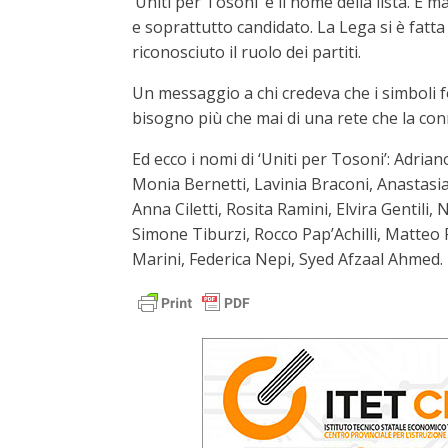
‘Uniti per Tosoni’ è il nome della lista. E
e soprattutto candidato. La Lega si è fatta
riconosciuto il ruolo dei partiti.
Un messaggio a chi credeva che i simboli fo
bisogno più che mai di una rete che la con
Ed ecco i nomi di ‘Uniti per Tosoni’: Adria
Monia Bernetti, Lavinia Braconi, Anastasia
Anna Ciletti, Rosita Ramini, Elvira Gentili,
Simone Tiburzi, Rocco Pap’Achilli, Matteo P
Marini, Federica Nepi, Syed Afzaal Ahmed.