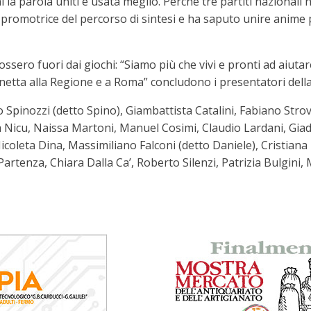
 mai la parola uniti è usata meglio. Perché tre partiti nazion
 promotrice del percorso di sintesi e ha saputo unire anime p
ssero fuori dai giochi: “Siamo più che vivi e pronti ad aiuta
netta alla Regione e a Roma” concludono i presentatori della 
no Spinozzi (detto Spino), Giambattista Catalini, Fabiano Strov
 Nicu, Naissa Martoni, Manuel Cosimi, Claudio Lardani, Giada
 Nicoleta Dina, Massimiliano Falconi (detto Daniele), Cristiana
artenza, Chiara Dalla Ca’, Roberto Silenzi, Patrizia Bulgini, 