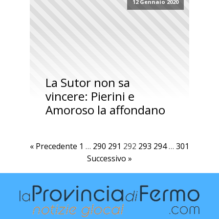
12 Gennaio 2020
La Sutor non sa
vincere: Pierini e
Amoroso la affondano
« Precedente
1
…
290
291
292
293
294
…
301
Successivo »