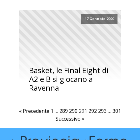
17 Gennaio 2020
Basket, le Final Eight di
A2 e B si giocano a
Ravenna
« Precedente
1
…
289
290
291
292
293
…
301
Successivo »