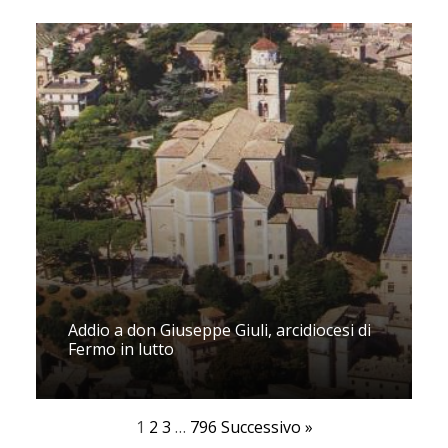
Addio a don Giuseppe Giuli, arcidiocesi di
Fermo in lutto
1
2
3
…
796
Successivo »