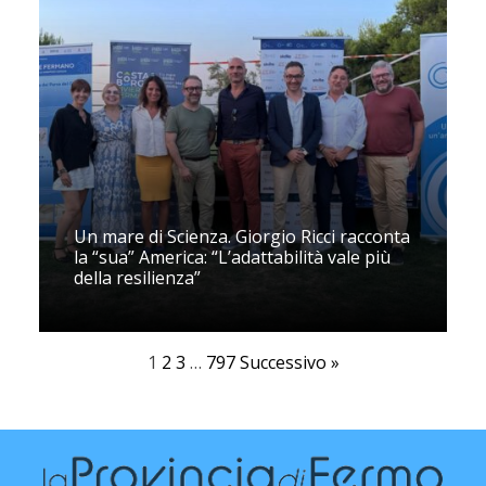
Un mare di Scienza. Giorgio Ricci racconta
la “sua” America: “L’adattabilità vale più
della resilienza”
1
2
3
…
797
Successivo »