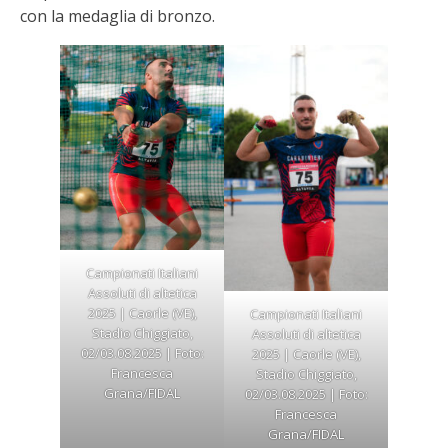
con la medaglia di bronzo.
Campionati Italiani
Assoluti di altetica
2025 | Caorle (VE),
Campionati Italiani
Stadio Chiggiato,
Assoluti di altetica
02/03.08.2025 | Foto:
2025 | Caorle (VE),
Francesca
Stadio Chiggiato,
Grana/FIDAL
02/03.08.2025 | Foto:
Francesca
Grana/FIDAL