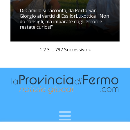
Di Camillo si racconta, da Porto San
Giorgio ai vertici di EssilorLuxottica. "Non
do consigli, ma imparate dagli errori e
restate curiosi"
1
2
3
…
797
Successivo »