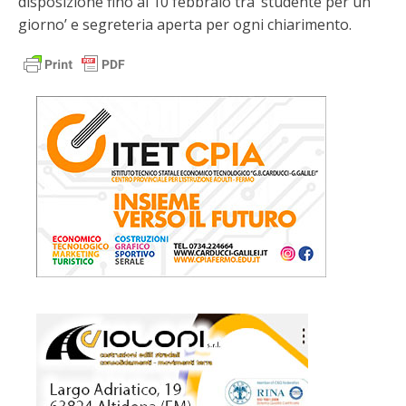
disposizione fino al 10 febbraio tra ‘studente per un
giorno’ e segreteria aperta per ogni chiarimento.