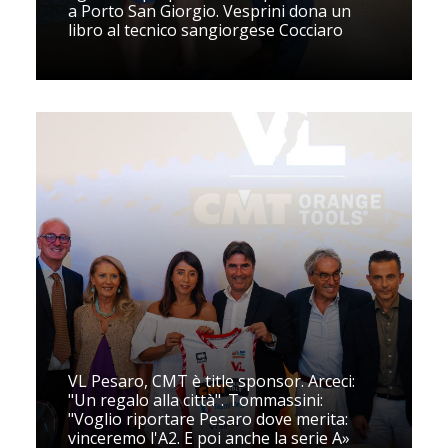
a Porto San Giorgio. Vesprini dona un
libro al tecnico sangiorgese Cocciaro
VL Pesaro, CMT è title sponsor. Arceci:
"Un regalo alla città". Tommassini:
"Voglio riportare Pesaro dove merita:
vinceremo l'A2. E poi anche la serie A»