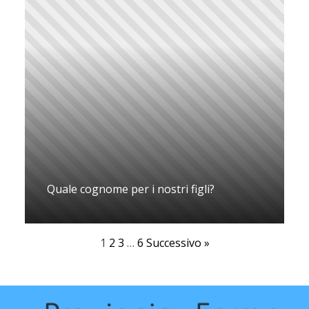
Quale cognome per i nostri figli?
1
2
3
…
6
Successivo »