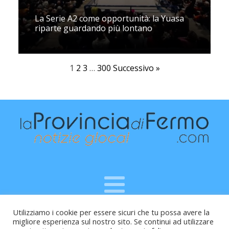
La Serie A2 come opportunità: la Yuasa
riparte guardando più lontano
1
2
3
…
300
Successivo »
Utilizziamo i cookie per essere sicuri che tu possa avere la
Raffaele Vitali - via Leopardi 10 - 61121 Pesaro (PU) -
migliore esperienza sul nostro sito. Se continui ad utilizzare