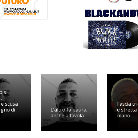
 si
,
re scusa
Fascia tr
egno di
L’altro fa paura,
e stretta 
anche a tavola
mano