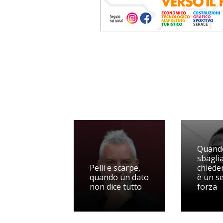
Quando
sbaglia
Pelli e scarpe,
chiede
quando un dato
è un s
non dice tutto
forza