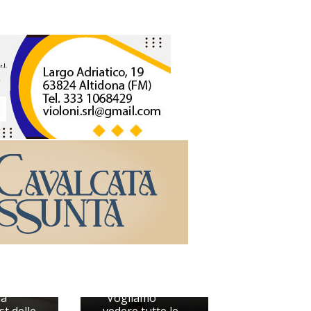
Il PD mette il
Tennacola
ttesa,
sotto accusa:
la
"Vogliamo