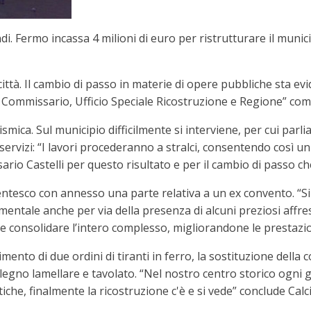
i. Fermo incassa 4 milioni di euro per ristrutturare il munic
ttà. Il cambio di passo in materie di opere pubbliche sta ev
a Commissario, Ufficio Speciale Ricostruzione e Regione” co
smica. Sul municipio difficilmente si interviene, per cui par
ervizi: “I lavori procederanno a stralci, consentendo così un
ario Castelli per questo risultato e per il cambio di passo c
entesco con annesso una parte relativa a un ex convento. “Si
ale anche per via della presenza di alcuni preziosi affreschi
à e consolidare l’intero complesso, migliorandone le prestazio
erimento di due ordini di tiranti in ferro, la sostituzione del
gno lamellare e tavolato. “Nel nostro centro storico ogni g
stiche, finalmente la ricostruzione c'è e si vede” conclude Calc