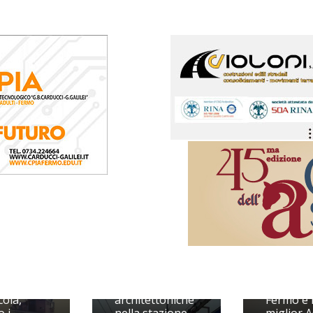
Barriere
Liste d'a
ola,
architettoniche
Fermo è 