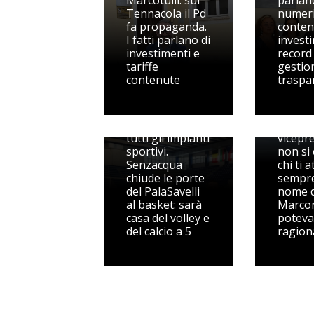
Marcotulli: sul
parlan
Tennacola il Pd
numeri
fa propaganda.
conten
I fatti parlano di
invest
investimenti e
record
tariffe
gestio
contenute
traspa
Pedaso
spegne
Riorganizzati
sul
tutti gli impianti
vicepr
sportivi.
non si
Senzacqua
chi ti 
chiude le porte
sempre
del PalaSavelli
nome d
al basket: sarà
Marcon
casa del volley e
poteva
del calcio a 5
ragion