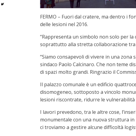
FERMO – Fuori dal cratere, ma dentro i fond
delle lesioni nel 2016.
“Rappresenta un simbolo non solo per la ci
soprattutto alla stretta collaborazione tr
“Siamo consapevoli di vivere in una zona si
sindaco Paolo Calcinaro. Che non teme diss
di spazi molto grandi. Ringrazio il Commiss
Il palazzo comunale è un edificio quattroc
disomogeneo, sottoposto a vincolo monument
lesioni riscontrate, ridurre le vulnerabilit
I lavori prevedono, tra le altre cose, l’ins
monumentale con una nuova struttura in le
ci troviamo a gestire alcune difficoltà logi