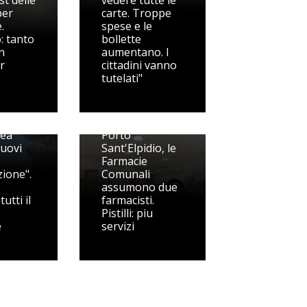
st delle
vedere tutte le
per
carte. Troppe
.
spese e le
: tanto
bollette
in
aumentano. I
tr
cittadini vanno
tutelati"
o in
 posti
rea
Porto
Nuovi
Sant'Elpidio, le
Farmacie
ione".
Comunali
assumono due
utti il
farmacisti.
Pistilli: piu
e
servizi