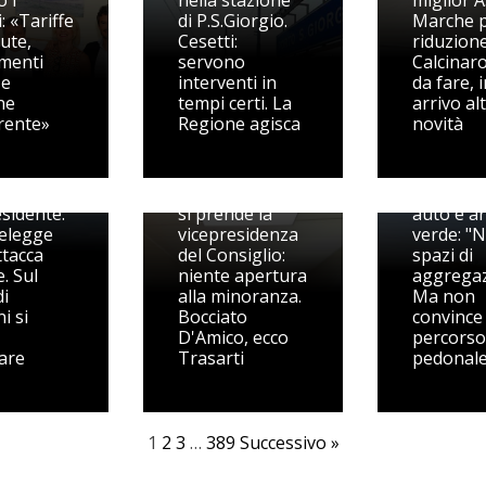
o i
nella stazione
miglior A
: «Tariffe
di P.S.Giorgio.
Marche 
ute,
Cesetti:
riduzione
imenti
servono
Calcinaro
 e
interventi in
da fare, 
ne
tempi certi. La
arrivo al
rente»
Regione agisca
novità
, Berdini
 il fuoco
Capodarc
Pedaso, Berdini
festa per
esidente:
si prende la
auto e a
 elegge
vicepresidenza
verde: "
attacca
del Consiglio:
spazi di
. Sul
niente apertura
aggregaz
i
alla minoranza.
Ma non
i si
Bocciato
convince t
D'Amico, ecco
percorso
are
Trasarti
pedonal
1
2
3
…
389
Successivo »