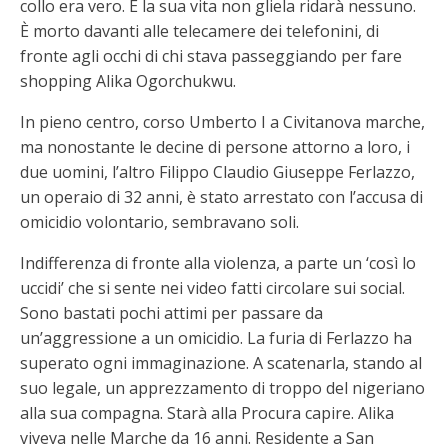
collo era vero. E la sua vita non gliela ridarà nessuno.
È morto davanti alle telecamere dei telefonini, di
fronte agli occhi di chi stava passeggiando per fare
shopping Alika Ogorchukwu.
In pieno centro, corso Umberto I a Civitanova marche,
ma nonostante le decine di persone attorno a loro, i
due uomini, l’altro Filippo Claudio Giuseppe Ferlazzo,
un operaio di 32 anni, è stato arrestato con l’accusa di
omicidio volontario, sembravano soli.
Indifferenza di fronte alla violenza, a parte un ‘così lo
uccidi’ che si sente nei video fatti circolare sui social.
Sono bastati pochi attimi per passare da
un’aggressione a un omicidio. La furia di Ferlazzo ha
superato ogni immaginazione. A scatenarla, stando al
suo legale, un apprezzamento di troppo del nigeriano
alla sua compagna. Starà alla Procura capire. Alika
viveva nelle Marche da 16 anni. Residente a San