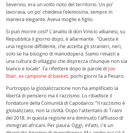
Severino, era un volto noto del territorio. Un po’
lavorava, un po’ chiedeva l’elemosina, sempre in
maniera elegante. Aveva moglie e figlio.
Si può morire così? L’analisi di don Vinicio albanesi, su
Repubblica il giorno dopo, è allarmante. “Questa è
una regione diffidente, che accetta gli stranieri, neri,
solo se ha bisogno di manodopera. Siamo rimasti a
una cultura di villaggio che disprezza chiunque non sia
bianco e locale”. Fa riflettere dopo le parole di
Joe
Blair, ex campione di basket
, pochi giorni fa a Pesaro.
Purtroppo la globalizzazione non ha amplificato la
libertà di pensiero ma il razzismo. Lo ribadisce il
fondatore della Comunità di Capodarco: “Il razzismo è
globalizzato, non la civiltà. Dopo l'attentato di Traini
del 2018, in questa regione era diminuito l'afflusso di
immigrati africani. Per paura. Oggi, infatti, c'è un
disperato bisogno di manodopera. Ma anche qui c'è il