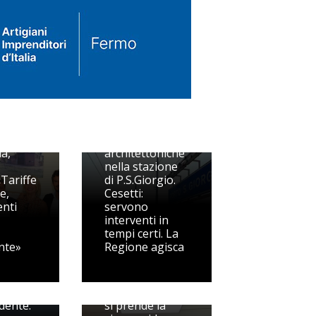
Barriere
a,
architettoniche
nella stazione
Tariffe
di P.S.Giorgio.
e,
Cesetti:
enti
servono
interventi in
tempi certi. La
nte»
Regione agisca
Berdini
l fuoco
Pedaso, Berdini
dente:
si prende la