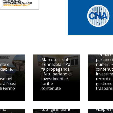
Tennacol
Marcotulli: sul
parlano i
nte e
Tennacola il Pd
numeri: «
clabile,
fa propaganda.
contenut
a
I fatti parlano di
investim
se nel
investimenti e
record e
rà l'oasi
tariffe
gestione
di Fermo
contenute
traspare
ette il
Pedaso, 
cola
spegne i
accusa:
Riorganizzati
sul
amo
tutti gli impianti
vicepresi