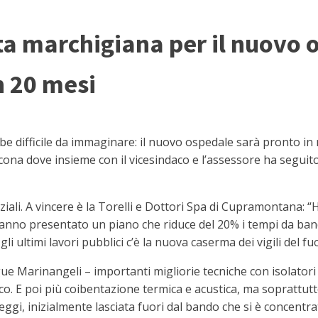
itta marchigiana per il nuovo 
n 20 mesi
 difficile da immaginare: il nuovo ospedale sarà pronto in m
ona dove insieme con il vicesindaco e l’assessore ha seguito
nziali. A vincere è la Torelli e Dottori Spa di Cupramontana
hanno presentato un piano che riduce del 20% i tempi da band
li ultimi lavori pubblici c’è la nuova caserma dei vigili del 
Marinangeli – importanti migliorie tecniche con isolatori a 
mico. E poi più coibentazione termica e acustica, ma sopratt
eggi, inizialmente lasciata fuori dal bando che si è concentrato