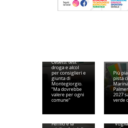
La proposta di
Cesetti: test
droga e alcol
per consiglieri e
Più pia
giunta di
pista ci
Montegiorgio.
Marin
"Ma dovrebbe
Palmen
valere per ogni
2027 sa
comune"
verde 
Il PD m
Tenna
Liste d'attesa,
sotto 
Fermo è la
"Vogli