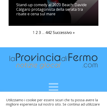
Stand-up comedy al 2020 Beach: Davide
Càlgaro protagonista della serata tra
risate e cena sul mare
1
2
3
…
442
Successivo »
Utilizziamo i cookie per essere sicuri che tu possa avere la
Raffaele Vitali - via Leopardi 10 - 61121 Pesaro (PU) -
migliore esperienza sul nostro sito. Se continui ad utilizzare