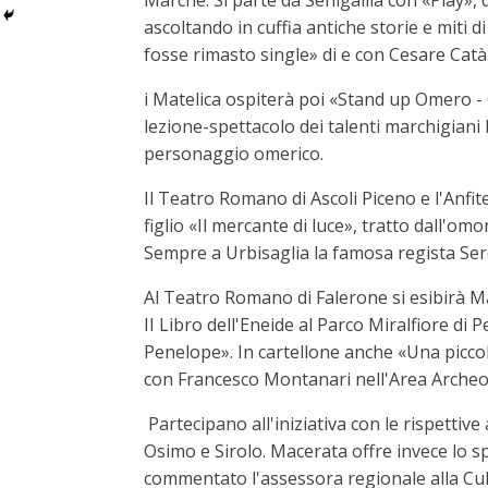
Marche. Si parte da Senigallia con «Play»,
ascoltando in cuffia antiche storie e miti 
fosse rimasto single» di e con Cesare Catà.
i Matelica ospiterà poi «Stand up Omero -
lezione-spettacolo dei talenti marchigiani P
personaggio omerico.
Il Teatro Romano di Ascoli Piceno e l'Anfi
figlio «Il mercante di luce», tratto dall'o
Sempre a Urbisaglia la famosa regista Sere
Al Teatro Romano di Falerone si esibirà 
II Libro dell'Eneide al Parco Miralfiore d
Penelope». In cartellone anche «Una piccol
con Francesco Montanari nell'Area Archeo
Partecipano all'iniziativa con le rispetti
Osimo e Sirolo. Macerata offre invece lo 
commentato l'assessora regionale alla Cult