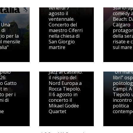
festeggia
venerdì 7
Stand-u
agosto il
comedy a
ventennale.
Beach: D
 Una
Concerto del
Càlgaro
 di
maestro Ciferri
protagon
io per la
nella chiesa di
della ser
ul mensile
San Giorgio
risate e 
alia"
martire
sul mare
pidio
Jazz al Castello:
“Un mare
26:
il respiro del
libri” ospi
o Gatto
Nord Europa a
politolo
t in
Rocca Tiepolo.
Campi. A
o per i
Il 6 agosto in
Tiepolo 
i di
concerto il
incontro 
e
Mikael Godée
politica
ne
Quartet
contemp