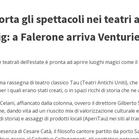
porta gli spettacoli nei teatri
ig: a Falerone arriva Venturie
eatrali dell’estate è pronta ad aprire luoghi magici come il 
ima rassegna di teatro classico Tau (Teatri Antichi Uniti), ch
er i quali erano stati creati, o in spazi ricchi di storia che n
Celani, affiancato dalla colonna, ovvero il direttore Gilberto 
, dando vita ad un riuscito mix di valorizzazione culturale e 
i storia) e assaggi di prodotti locali (AperiTau) nei siti al tr
presenza di Cesare Catà, il filosofo cantore partito da porto S