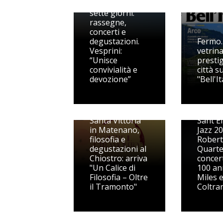
mare” dura
sette giorni:
rassegne,
concerti e
degustazioni.
Fermo.
Vesprini:
vetrina
“Unisce
prestig
convivialità e
città s
devozione”
"Bell'It
Santa Vittoria
Sant'El
in Matenano,
Jazz 20
filosofia e
Robert
degustazioni al
Quarte
Chiostro: arriva
concert
"Un Calice di
100 ann
Filosofia – Oltre
Miles 
il Tramonto"
Coltra