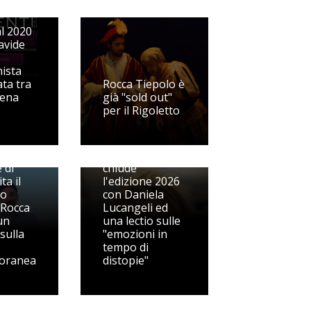
p
l 2020
avide
ista
ata tra
Rocca Tiepolo è
cena
già "sold out"
per il Rigoletto
Fermo sui libri
 di
chiude
ta il
l'edizione 2026
go
con Daniela
 Rocca
Lucangeli ed
un
una lectio sulle
sulla
"emozioni in
tempo di
oranea
distopie"