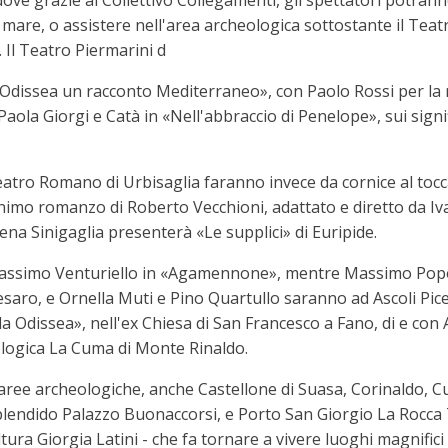
 dove grazie al Collettivo Collegamenti, gli spettatori potra
di mare, o assistere nell'area archeologica sottostante il Tea
 Il Teatro Piermarini d
 Odissea un racconto Mediterraneo», con Paolo Rossi per la r
aola Giorgi e Catà in «Nell'abbraccio di Penelope», sui signifi
teatro Romano di Urbisaglia faranno invece da cornice al toc
monimo romanzo di Roberto Vecchioni, adattato e diretto da Iv
na Sinigaglia presenterà «Le supplici» di Euripide.
Massimo Venturiello in «Agamennone», mentre Massimo Popoli
i Pesaro, e Ornella Muti e Pino Quartullo saranno ad Ascoli P
a Odissea», nell'ex Chiesa di San Francesco a Fano, di e con
logica La Cuma di Monte Rinaldo.
ve aree archeologiche, anche Castellone di Suasa, Corinaldo,
splendido Palazzo Buonaccorsi, e Porto San Giorgio La Rocca
ura Giorgia Latini - che fa tornare a vivere luoghi magnific