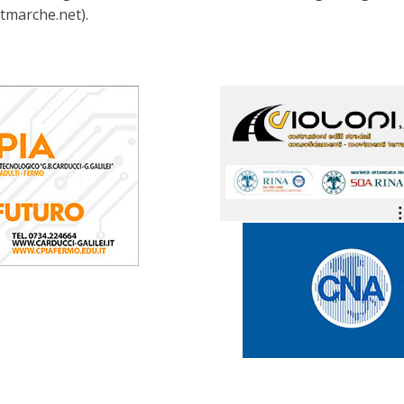
atmarche.net).
Il Festival
organistico