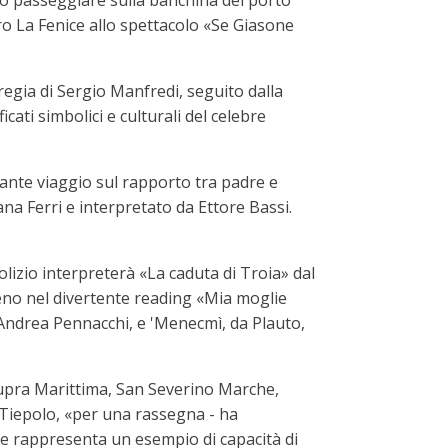
nno passeggiare sulla banchina del porto
tro La Fenice allo spettacolo «Se Giasone
egia di Sergio Manfredi, seguito dalla
cati simbolici e culturali del celebre
cante viaggio sul rapporto tra padre e
ana Ferri e interpretato da Ettore Bassi.
zio interpreterà «La caduta di Troia» dal
iceno nel divertente reading «Mia moglie
 Andrea Pennacchi, e 'Menecmì, da Plauto,
 Cupra Marittima, San Severino Marche,
 Tiepolo, «per una rassegna - ha
i e rappresenta un esempio di capacità di