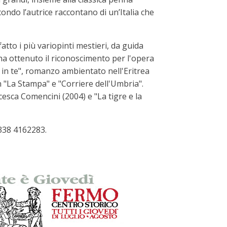
ondo l’autrice raccontano di un’Italia che
tto i più variopinti mestieri, da guida
e ha ottenuto il riconoscimento per l'opera
in te", romanzo ambientato nell'Eritrea
n "La Stampa" e "Corriere dell'Umbria".
cesca Comencini (2004) e "La tigre e la
 338 4162283.