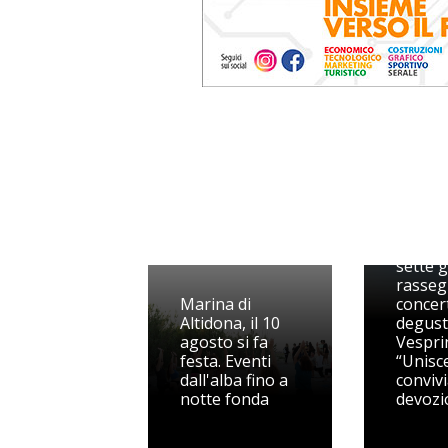
Il “Fest
mare” 
sette g
rasseg
Marina di
concert
Altidona, il 10
degust
agosto si fa
Vesprin
festa. Eventi
“Unisc
dall'alba fino a
convivi
notte fonda
devozi