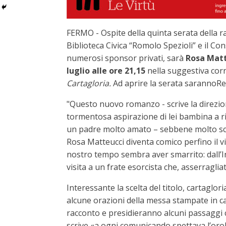
FERMO - Ospite della quinta serata della 
Biblioteca Civica “Romolo Spezioli” e il Con
numerosi sponsor privati, sarà
Rosa Matt
luglio alle ore 21,15
nella suggestiva corn
Cartagloria.
Ad aprire la serata sarannoReb
"Questo nuovo romanzo - scrive la direzione a
tormentosa aspirazione di lei bambina a ri
un padre molto amato – sebbene molto scap
Rosa Matteucci diventa comico perfino il vi
nostro tempo sembra aver smarrito: dall’In
visita a un frate esorcista che, asserragl
Interessante la scelta del titolo, cartaglor
alcune orazioni della messa stampate in ca
racconto e presidieranno alcuni passaggi c
scrive «a ogni comunicando spettava l’oro