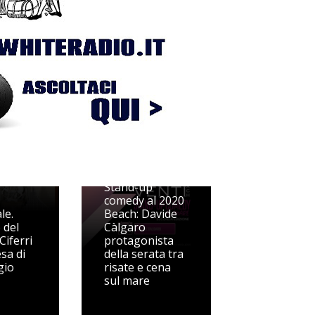
l
ico
a
7
Stand-up
comedy al 2020
le.
Beach: Davide
 del
Càlgaro
Ciferri
protagonista
esa di
della serata tra
gio
risate e cena
sul mare