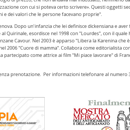
zazione con cui si poteva certo scrivere». Questi oggetti sec
oni e dei valori che le persone facevano proprie".
nova. Dopo un'infanzia che lei definisce dickensiana e aver fa
te al Quirinale, esordisce nel 1998 con "Lourdes", con il qual
nzane Cavour. Nel 2003 è apparso "Libera la Karenina che è 
e nel 2006 "Cuore di mamma". Collabora come editorialista co
 partecipato come attrice ai film "Mi piace lavorare" di Fran
 senza prenotazione. Per informazioni telefonare al numero