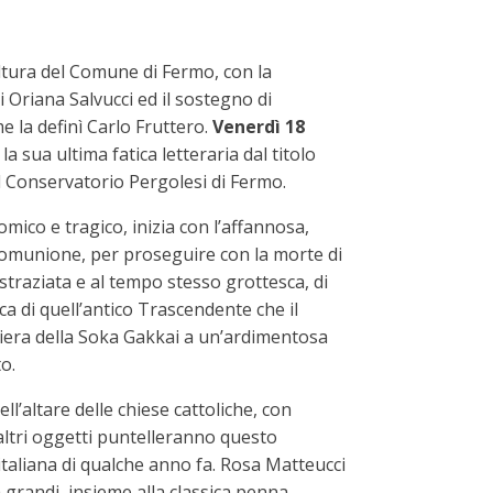
ltura del Comune di Fermo, con la
i Oriana Salvucci ed il sostegno di
e la definì Carlo Fruttero.
Venerdì 18
a sua ultima fatica letteraria dal titolo
l Conservatorio Pergolesi di Fermo.
comico e tragico, inizia con l’affannosa,
 Comunione, per proseguire con la morte di
traziata e al tempo stesso grottesca, di
ca di quell’antico Trascendente che il
hiera della Soka Gakkai a un’ardimentosa
o.
ll’altare delle chiese cattoliche, con
altri oggetti puntelleranno questo
italiana di qualche anno fa. Rosa Matteucci
grandi, insieme alla classica penna