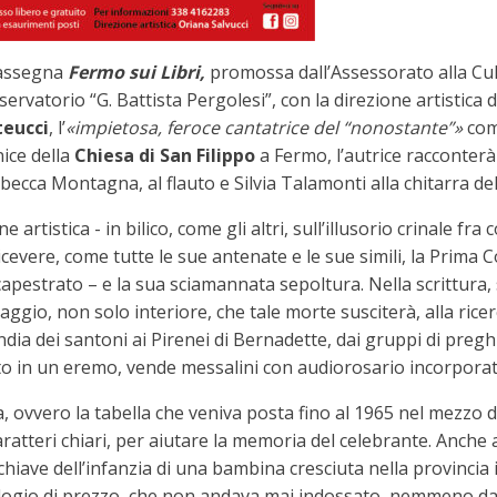
rassegna
Fermo sui Libri,
promossa dall’Assessorato alla Cu
servatorio “G. Battista Pergolesi”, con la direzione artistica d
eucci
, l’
«impietosa, feroce cantatrice del “nonostante”»
com
ice della
Chiesa di San Filippo
a Fermo, l’autrice racconterà l
ecca Montagna, al flauto e Silvia Talamonti alla chitarra de
rtistica - in bilico, come gli altri, sull’illusorio crinale fra 
cevere, come tutte le sue antenate e le sue simili, la Prima
estrato – e la sua sciamannata sepoltura. Nella scrittura, s
aggio, non solo interiore, che tale morte susciterà, alla ricer
dia dei santoni ai Pirenei di Bernadette, dai gruppi di preg
iato in un eremo, vende messalini con audiorosario incorporat
ia, ovvero la tabella che veniva posta fino al 1965 nel mezzo de
ratteri chiari, per aiutare la memoria del celebrante. Anche 
hiave dell’infanzia di una bambina cresciuta nella provincia 
logio di prezzo, che non andava mai indossato, nemmeno da 