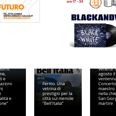
Il Festiva
ival del
organist
dura
festeggi
iorni:
venerdì 
ne,
agosto il
i e
ventenna
azioni.
Fermo. Una
Concerto
i:
vetrina di
maestro 
e
prestigio per la
nella chi
alità e
città sul mensile
San Gior
one”
"Bell'Italia"
martire