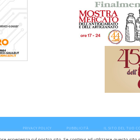
PRIVACY POLICY
PUBBLICITÀ
IL SITO DEL TUO 
ore esperienza sul nostro sito. Se continui ad utilizzare questo sito 