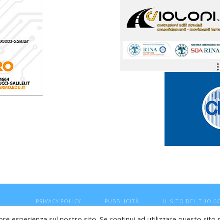
PRIVACY POLICY
PUBBLICITÀ
IL SITO DEL TUO 
ore esperienza sul nostro sito. Se continui ad utilizzare questo sito 